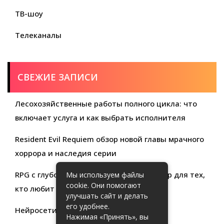
ТВ-шоу
Телеканалы
СВЕЖИЕ ЗАПИСИ
Лесохозяйственные работы полного цикла: что
включает услуга и как выбрать исполнителя
Resident Evil Requiem обзор новой главы мрачного
хоррора и наследия серии
RPG с глубокой кастомизацией обзор игр для тех,
Мы используем файлы
cookie. Они помогают
кто любит свободу выбора
улучшать сайт и делать
его удобнее.
Нейросети для продуктивности
Нажимая «Принять», вы