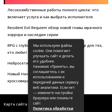
Лесохозяйственные работы полного цикла: что
включает услуга и как выбрать исполнителя
Resident Evil Requiem обзор новой главы мрачного
хоррора и наследия серии
RPG с глубокой кастомизацией обзор игр для тех,
Мы используем файлы
cookie. Они помогают
кто любит свободу выбора
улучшать сайт и делать
его удобнее.
Нейросети для продуктивности
Нажимая «Принять», вы
соглашаетесь с их
Новый Haval Jolion: обзор современного
использованием и
кроссовера для активной жизни
передачей данных сервису
веб-аналитики. Если нет
— измените настройки
браузера или покиньте
сайт.
Карта сайта
Политика обработки