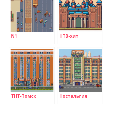
N1
НТВ-хит
ТНТ-Томск
Ностальгия