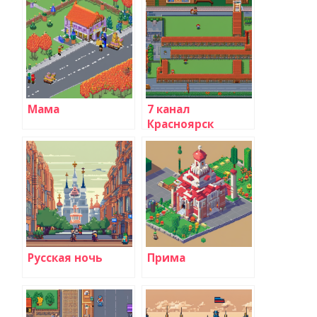
Мама
7 канал
Красноярск
Русская ночь
Прима