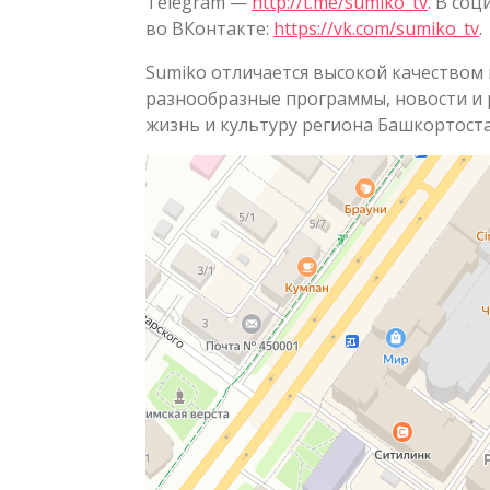
Telegram —
http://t.me/sumiko_tv
. В со
во ВКонтакте:
https://vk.com/sumiko_tv
.
Sumiko отличается высокой качеством 
разнообразные программы, новости и
жизнь и культуру региона Башкортоста