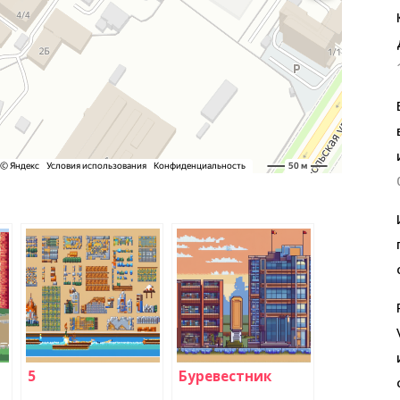
5
Буревестник