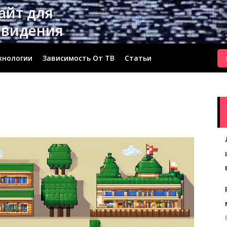
сайт для
евидения
хнологии
Зависимость От ТВ
Статьи