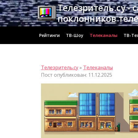
Перейти
Телезритель.су - 
к
поклонников тел
содержимому
Рейтинги
ТВ-Шоу
Телеканалы
ТВ-Те
Телезритель.су
»
Телеканалы
Пост опубликован: 11.12.2025