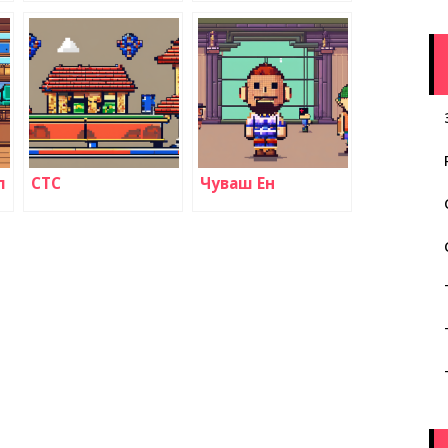
л
СТС
Чуваш Ен