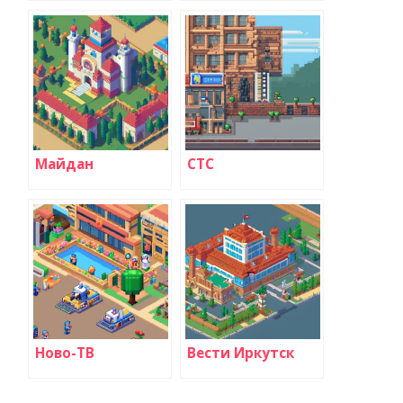
Майдан
СТС
Ново-ТВ
Вести Иркутск