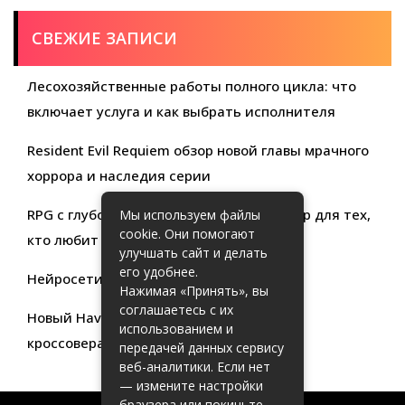
СВЕЖИЕ ЗАПИСИ
Лесохозяйственные работы полного цикла: что
включает услуга и как выбрать исполнителя
Resident Evil Requiem обзор новой главы мрачного
хоррора и наследия серии
RPG с глубокой кастомизацией обзор игр для тех,
Мы используем файлы
cookie. Они помогают
кто любит свободу выбора
улучшать сайт и делать
его удобнее.
Нейросети для продуктивности
Нажимая «Принять», вы
соглашаетесь с их
Новый Haval Jolion: обзор современного
использованием и
кроссовера для активной жизни
передачей данных сервису
веб-аналитики. Если нет
— измените настройки
браузера или покиньте