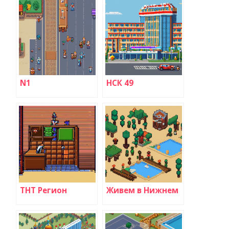
N1
НСК 49
ТНТ Регион
Живем в Нижнем