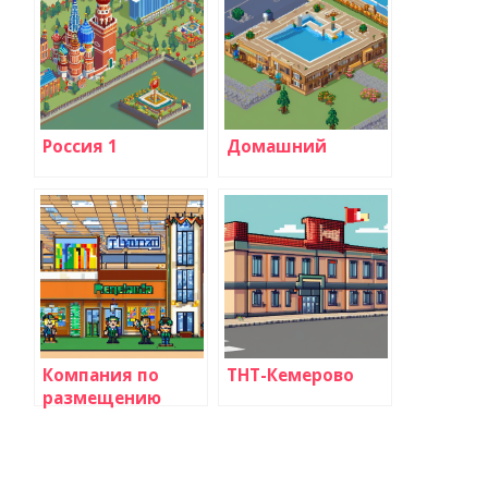
Россия 1
Домашний
Компания по
ТНТ-Кемерово
размещению
рекламы на
телеканалы