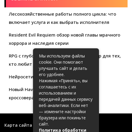
Лесохозяйственные работы полного цикла: что
включает услуга и как выбрать исполнителя
Resident Evil Requiem обзор новой главы мрачного
хоррора и наследия серии
RPG с глубокой кастомизацией обзор игр для тех,
Мы используем файлы
cookie. Они помогают
кто любит свободу выбора
улучшать сайт и делать
его удобнее.
Нейросети для продуктивности
Нажимая «Принять», вы
соглашаетесь с их
Новый Haval Jolion: обзор современного
использованием и
кроссовера для активной жизни
передачей данных сервису
веб-аналитики. Если нет
— измените настройки
браузера или покиньте
сайт.
Карта сайта
Политика обработки