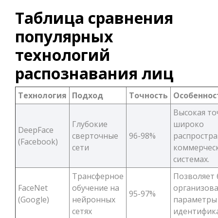
Таблица сравнения
популярных
технологий
распознавания лиц
Технология
Подход
Точность
Особеннос
Высокая то
Глубокие
широко
DeepFace
сверточные
96-98%
распростра
(Facebook)
сети
коммерчес
системах.
Трансферное
Позволяет 
FaceNet
обучение на
организов
95-97%
(Google)
нейронных
параметры
сетях
идентифик