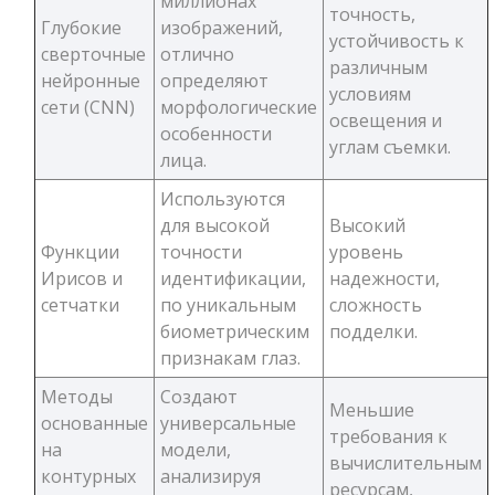
миллионах
точность,
Глубокие
изображений,
устойчивость к
сверточные
отлично
различным
нейронные
определяют
условиям
сети (CNN)
морфологические
освещения и
особенности
углам съемки.
лица.
Используются
для высокой
Высокий
Функции
точности
уровень
Ирисов и
идентификации,
надежности,
сетчатки
по уникальным
сложность
биометрическим
подделки.
признакам глаз.
Методы
Создают
Меньшие
основанные
универсальные
требования к
на
модели,
вычислительным
контурных
анализируя
ресурсам,