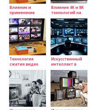
Влияние и
Влияние 4K и 8K
применение
технологий на
искусственного
качество
интеллекта в
изображения:
сфере
новые горизонты
телевидения
телепередач
Технология
Искусственный
сжатия видео
интеллект в
H265 (HEVC):
создании
преимущества и
телевизионного
её использование
контента:
на телевидении
революция в
мире
телевидения