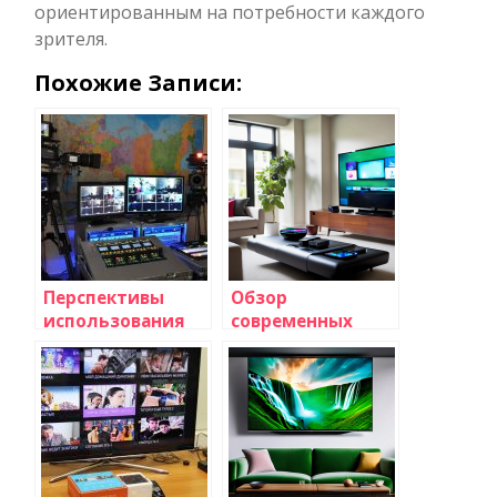
ориентированным на потребности каждого
зрителя.
Похожие Записи:
Перспективы
Обзор
использования
современных
технологии
технологий
виртуальной и
телевизионного
дополненной
вещания: что
реальности на
ожидает зрителя
телевидении
в эпоху цифровых
инноваций