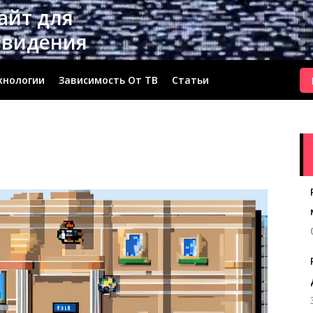
сайт для
евидения
хнологии
Зависимость От ТВ
Статьи