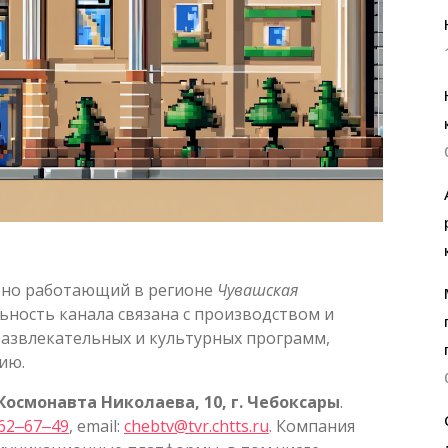
вно работающий в регионе
Чувашская
льность канала связана с производством и
азвлекательных и культурных программ,
ию.
Космонавта Николаева, 10, г. Чебоксары
.
 62‒67‒49
, email:
chebtv@tvr.chtts.ru
. Компания