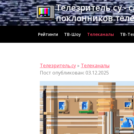
Перейти
Телезритель.су - 
к
поклонников тел
содержимому
Рейтинги
ТВ-Шоу
Телеканалы
ТВ-Те
Телезритель.су
»
Телеканалы
Пост опубликован: 03.12.2025