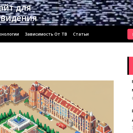
сайт для
евидения
хнологии
Зависимость От ТВ
Статьи