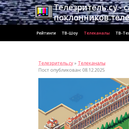
Перейти
Телезритель.су - 
к
поклонников тел
содержимому
Рейтинги
ТВ-Шоу
Телеканалы
ТВ-Те
Телезритель.су
»
Телеканалы
Пост опубликован: 08.12.2025