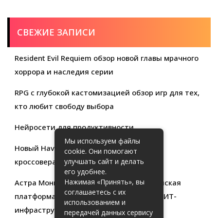
СВЕЖИЕ ЗАПИСИ
Resident Evil Requiem обзор новой главы мрачного
хоррора и наследия серии
RPG с глубокой кастомизацией обзор игр для тех,
кто любит свободу выбора
Нейросети для продуктивности
Мы используем файлы
Новый Haval Jolion: обзор современного
cookie. Они помогают
кроссовера для активной жизни
улучшать сайт и делать
его удобнее.
Нажимая «Принять», вы
Астра Мониторинг: Современная российская
соглашаетесь с их
платформа для эффективного контроля ИТ-
использованием и
инфраструктуры
передачей данных сервису