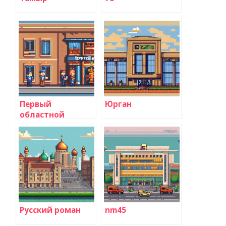
Первый
Юрган
областной
Русский роман
nm45