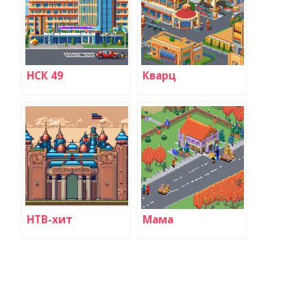
НСК 49
Кварц
НТВ-хит
Мама