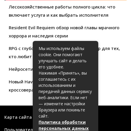
Лесохозяйственные работы полного цикла: что
включает услуга и как выбрать исполнителя
Resident Evil Requiem обзор новой главы мрачного
хоррора и наследия серии
RPG с глубокой кастомизацией обзор игр для тех,
Мы используем файлы
cookie. Они помогают
кто любит свободу выбора
улучшать сайт и делать
его удобнее.
Нейросети для продуктивности
Нажимая «Принять», вы
соглашаетесь с их
Новый Haval Jolion: обзор современного
использованием и
кроссовера для активной жизни
передачей данных сервису
веб-аналитики. Если нет
— измените настройки
браузера или покиньте
сайт.
Карта сайта
Политика обработки
персональных данных
Пользовательское соглашение