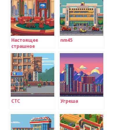
Настоящее
nm45
страшное
телевидение
СТС
Угреша