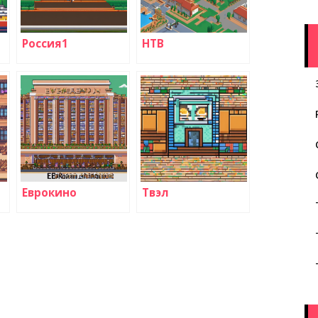
Россия1
НТВ
Еврокино
Твэл