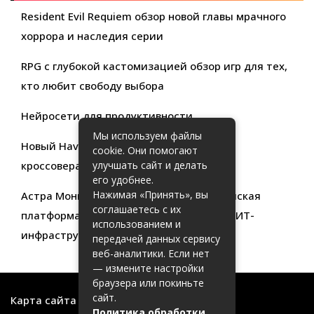
Resident Evil Requiem обзор новой главы мрачного
хоррора и наследия серии
RPG с глубокой кастомизацией обзор игр для тех,
кто любит свободу выбора
Нейросети для продуктивности
Мы используем файлы
Новый Haval Jolion: обзор современного
cookie. Они помогают
кроссовера для активной жизни
улучшать сайт и делать
его удобнее.
Нажимая «Принять», вы
Астра Мониторинг: Современная российская
соглашаетесь с их
платформа для эффективного контроля ИТ-
использованием и
инфраструктуры
передачей данных сервису
веб-аналитики. Если нет
— измените настройки
браузера или покиньте
сайт.
Карта сайта
Политика обработки