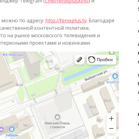
енджер Telegram (
t.me/fenixpluskino
) и
 можно по адресу:
http://fenixplus.tv
. Благодаря
качественной контентной политике,
то на рынке московского телевидения и
нтересными проектами и новинками.