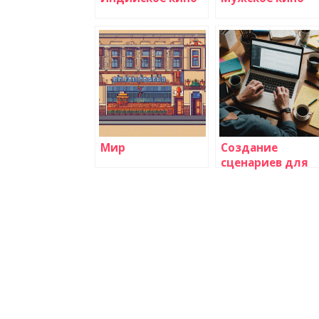
Мир
Создание
сценариев для
большого кино 
их адаптация
для
телевидения:
руководство от
идеи до экрана