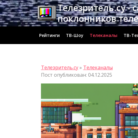
Перейти
Телезритель.су - 
к
поклонников тел
содержимому
Рейтинги
ТВ-Шоу
Телеканалы
ТВ-Те
Телезритель.су
»
Телеканалы
Пост опубликован: 04.12.2025