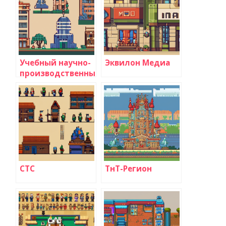
Учебный научно-
Эквилон Медиа
производственный
центр СМИ
СТС
ТнТ-Регион