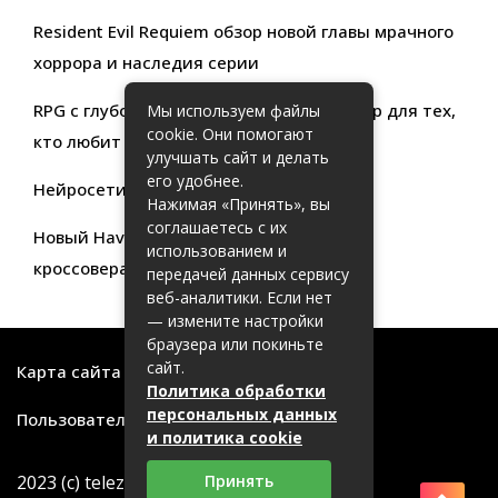
Resident Evil Requiem обзор новой главы мрачного
хоррора и наследия серии
RPG с глубокой кастомизацией обзор игр для тех,
Мы используем файлы
cookie. Они помогают
кто любит свободу выбора
улучшать сайт и делать
его удобнее.
Нейросети для продуктивности
Нажимая «Принять», вы
соглашаетесь с их
Новый Haval Jolion: обзор современного
использованием и
кроссовера для активной жизни
передачей данных сервису
веб-аналитики. Если нет
— измените настройки
браузера или покиньте
сайт.
Карта сайта
Политика обработки
персональных данных
Пользовательское соглашение
и политика cookie
2023 (с) telezritel.su. Все торговые марки
Принять