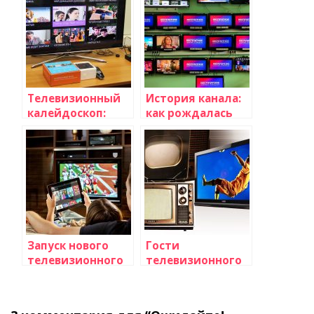
телевидения
Телевизионный
История канала:
калейдоскоп:
как рождалась
искусство и
телевизионная
культура на
сеть
экране
Запуск нового
Гости
телевизионного
телевизионного
сервиса видео по
шоу: кого нам
запросу
обещают
увидеть на