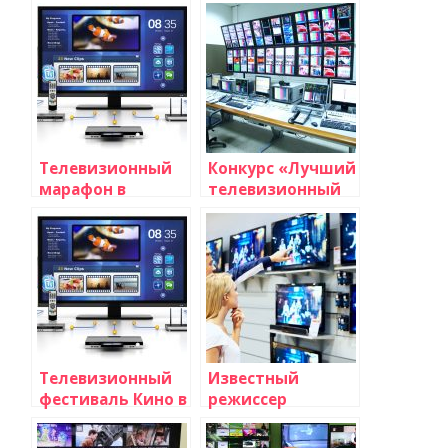
Телевизионный
Конкурс «Лучший
марафон в
телевизионный
поддержку
ведущий года»
благотворительной
акции
Телевизионный
Известный
фестиваль Кино в
режиссер
эфире
выпустит новый
фильм для