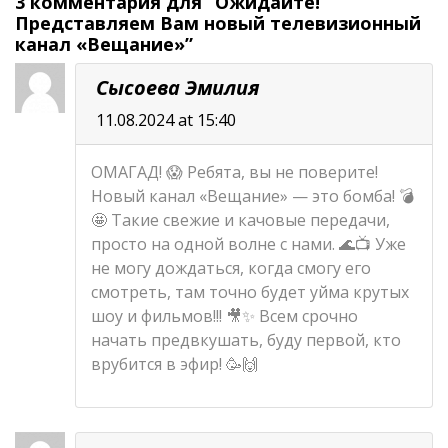
3 комментария для “Ожидайте!
экране?
Представляем Вам новый телевизионный
канал «Вещание»”
Сысоева Эмилия
11.08.2024 at 15:40
ОМАГАД! 😱 Ребята, вы не поверите!
Новый канал «Вещание» — это бомба! 💣
🤩 Такие свежие и качовые передачи,
просто на одной волне с нами. 🌊📺 Уже
не могу дождаться, когда смогу его
смотреть, там точно будет уйма крутых
шоу и фильмов!!! 🎥✨ Всем срочно
начать предвкушать, буду первой, кто
врубится в эфир! 🥳🙌