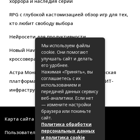
хоррора и наследия серии
RPG с глубокой кастомизацией обзор игр для тех,
кто любит свободу выбора
Нейросети для продуктивности
Мы используем файлы
Новый Haval Jolion: обзор современного
cookie. Они помогают
кроссовера для активной жизни
улучшать сайт и делать
его удобнее.
Нажимая «Принять», вы
Астра Мониторинг: Современная российская
соглашаетесь с их
платформа для эффективного контроля ИТ-
использованием и
инфраструктуры
передачей данных сервису
веб-аналитики. Если нет
— измените настройки
браузера или покиньте
сайт.
Карта сайта
Политика обработки
персональных данных
Пользовательское соглашение
и политика cookie