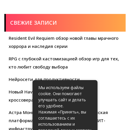
СВЕЖИЕ ЗАПИСИ
Resident Evil Requiem обзор новой главы мрачного
хоррора и наследия серии
RPG с глубокой кастомизацией обзор игр для тех,
кто любит свободу выбора
Нейросети для продуктивности
Мы используем файлы
Новый Haval Jolion: обзор современного
cookie. Они помогают
кроссовера для активной жизни
улучшать сайт и делать
его удобнее.
Нажимая «Принять», вы
Астра Мониторинг: Современная российская
соглашаетесь с их
платформа для эффективного контроля ИТ-
использованием и
инфраструктуры