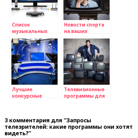
Список
Новости спорта
музыкальных
на ваших
телеканалов и их
телевизионных
программы
экранах
Лучшие
Телевизионные
конкурсные
программы для
программы:
детей: лучшие
выбор зрителей
выборы
3 комментария для “Запросы
телезрителей: какие программы они хотят
видеть?”