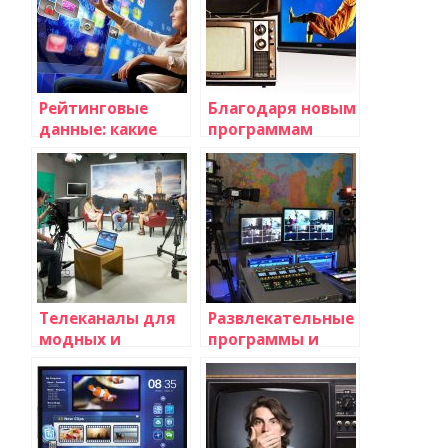
Рейтинговые
Благодаря новым
данные: какие
программам
программы
процент
набрали больше
телезрителей
всего зрителей?
вновь растет
Телеканалы для
Развлекательные
модных и
программы и
стильных
комедийные шоу
телезрителей
на телевидении