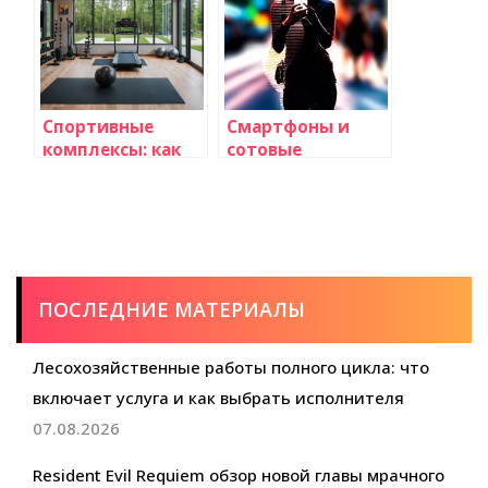
знать родителям
и педагогам
Спортивные
Смартфоны и
комплексы: как
сотовые
выбрать лучшее
телефоны: Все,
для дома с
что вам
помощью
необходимо
Доскорт
знать на сайте
telrostov.ru
ПОСЛЕДНИЕ МАТЕРИАЛЫ
Лесохозяйственные работы полного цикла: что
включает услуга и как выбрать исполнителя
07.08.2026
Resident Evil Requiem обзор новой главы мрачного