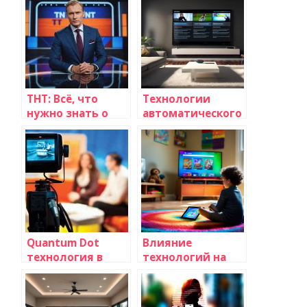
путешествия
ТНТ: Всё, что
Технологии
нужно знать о
автоматического
популярном
обновления
телеканале
программного
обеспечения
телевизоров: что
нужно знать
Quantum Dot
Влияние
технология в
технологий на
телевизорах: все,
развитие
что вам нужно
телевидения для
знать
детей: что нужно