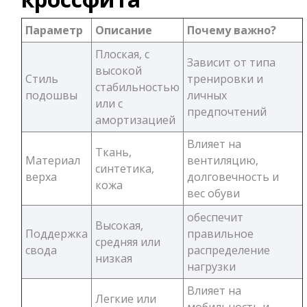
Параметр
Описание
Почему важно?
Плоская, с
Зависит от типа
высокой
Стиль
тренировки и
стабильностью
подошвы
личных
или с
предпочтений
амортизацией
Влияет на
Ткань,
Материал
вентиляцию,
синтетика,
верха
долговечность и
кожа
вес обуви
обеспечит
Высокая,
Поддержка
правильное
средняя или
свода
распределение
низкая
нагрузки
Влияет на
Легкие или