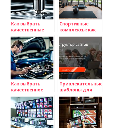
Как выбрать
Спортивные
качественные
комплексы: как
фрезерные
выбрать лучшее
патроны для
для дома с
станка
помощью
Доскорт
Как выбрать
Привлекательные
качественное
шаблоны для
диагностическое
вашего интернет-
оборудование
магазина
для
автомобилей?