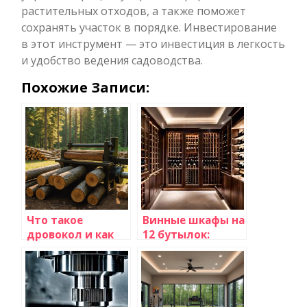
растительных отходов, а также поможет
сохранять участок в порядке. Инвестирование
в этот инструмент — это инвестиция в легкость
и удобство ведения садоводства.
Похожие Записи:
Что такое
Винные шкафы на
дровокол и как
12 бутылок:
выбрать
элегантное
подходящий для
хранение вашего
ваших нужд
вина