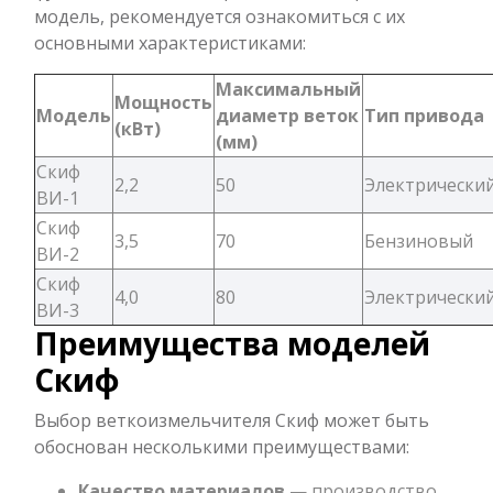
модель, рекомендуется ознакомиться с их
основными характеристиками:
Максимальный
Мощность
Модель
диаметр веток
Тип привода
(кВт)
(мм)
Скиф
2,2
50
Электрически
ВИ-1
Скиф
3,5
70
Бензиновый
ВИ-2
Скиф
4,0
80
Электрически
ВИ-3
Преимущества моделей
Скиф
Выбор веткоизмельчителя Скиф может быть
обоснован несколькими преимуществами:
Качество материалов
— производство