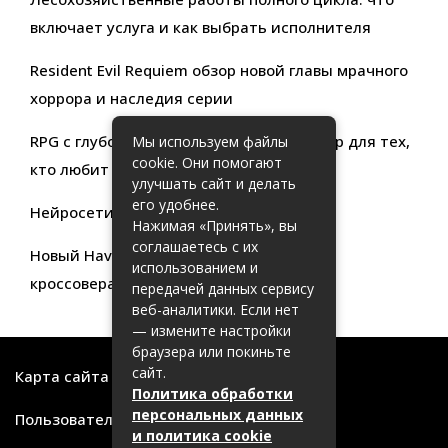
включает услуга и как выбрать исполнителя
Resident Evil Requiem обзор новой главы мрачного
хоррора и наследия серии
RPG с глубокой кастомизацией обзор игр для тех,
Мы используем файлы
cookie. Они помогают
кто любит свободу выбора
улучшать сайт и делать
его удобнее.
Нейросети для продуктивности
Нажимая «Принять», вы
соглашаетесь с их
Новый Haval Jolion: обзор современного
использованием и
кроссовера для активной жизни
передачей данных сервису
веб-аналитики. Если нет
— измените настройки
браузера или покиньте
сайт.
Карта сайта
Политика обработки
персональных данных
Пользовательское соглашение
и политика cookie