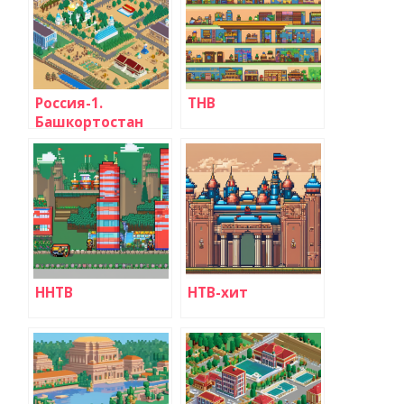
Россия-1.
ТНВ
Башкортостан
ННТВ
НТВ-хит