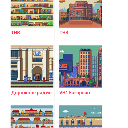
ТНВ
ТНВ
Дорожное радио
VH1 European