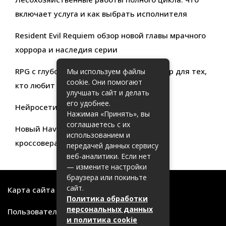
включает услуга и как выбрать исполнителя
Resident Evil Requiem обзор новой главы мрачного
хоррора и наследия серии
RPG с глубокой кастомизацией обзор игр для тех,
Мы используем файлы
cookie. Они помогают
кто любит свободу выбора
улучшать сайт и делать
его удобнее.
Нейросети для продуктивности
Нажимая «Принять», вы
соглашаетесь с их
Новый Haval Jolion: обзор современного
использованием и
кроссовера для активной жизни
передачей данных сервису
веб-аналитики. Если нет
— измените настройки
браузера или покиньте
сайт.
Карта сайта
Политика обработки
персональных данных
Пользовательское соглашение
и политика cookie