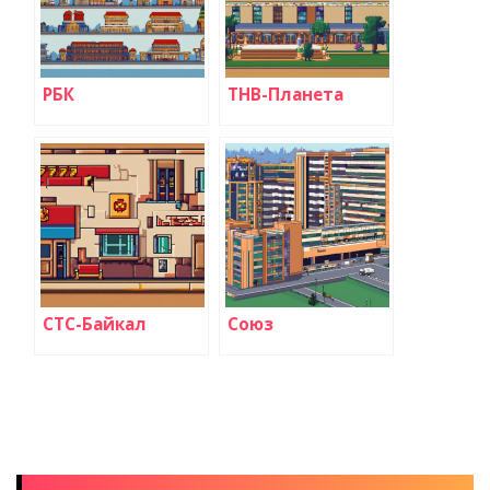
РБК
ТНВ-Планета
СТС-Байкал
Союз