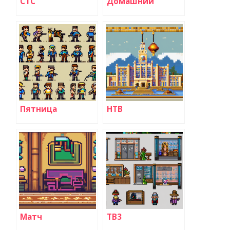
СТС
Домашний
Пятница
НТВ
Матч
ТВ3