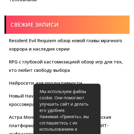
СВЕЖИЕ ЗАПИСИ
Resident Evil Requiem обзор новой главы мрачного
хоррора и наследия серии
RPG с глубокой кастомизацией обзор игр для тех,
кто любит свободу выбора
Нейросети для продуктивности
Мы используем файлы
Новый Haval Jolion: обзор современного
cookie. Они помогают
кроссовера для активной жизни
улучшать сайт и делать
его удобнее.
Нажимая «Принять», вы
Астра Мониторинг: Современная российская
соглашаетесь с их
платформа для эффективного контроля ИТ-
использованием и
инфраструктуры