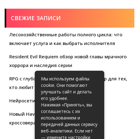
СВЕЖИЕ ЗАПИСИ
Лесохозяйственные работы полного цикла: что
включает услуга и как выбрать исполнителя
Resident Evil Requiem обзор новой главы мрачного
хоррора и наследия серии
RPG с глубокой кастомизацией обзор игр для тех,
Мы используем файлы
cookie. Они помогают
кто любит свободу выбора
улучшать сайт и делать
его удобнее.
Нейросети для продуктивности
Нажимая «Принять», вы
соглашаетесь с их
Новый Haval Jolion: обзор современного
использованием и
кроссовера для активной жизни
передачей данных сервису
веб-аналитики. Если нет
— измените настройки