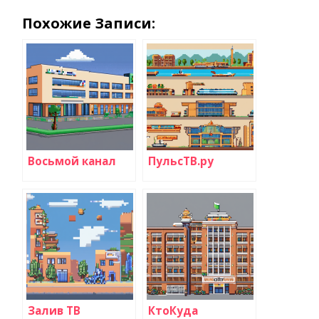
Похожие Записи:
Восьмой канал
ПульсТВ.ру
Залив ТВ
КтоКуда