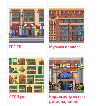
ЕГЭ ТВ
Музыка первого
СТС Тула
Корреспондентское
региональное