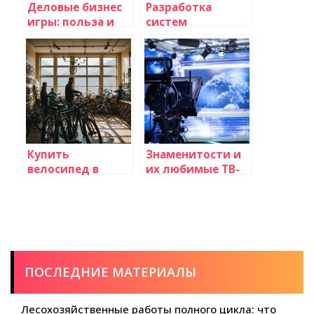
Деловые бизнес
Разработка
игры: польза и
систем
разработка
автоматизации
для управления
телетрансляциями:
современные
решения и
тренды
Купить
Знаменитости и
велосипед в
их любимые ТВ-
Казахстане:
шоу: что смотрят
руководство по
звезды?
выбору и покупке
ПОСЛЕДНИЕ МАТЕРИАЛЫ
Лесохозяйственные работы полного цикла: что