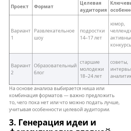
Целевая
Ключев
Проект
Формат
аудитория
особенн
юмор,
Вариант
Развлекательное
подростки
челленд
1
шоу
14–17 лет
активны
конкурс
старшие
советы,
Вариант
Образовательный
молодежи
интервь
2
блог
18–24 лет
аналити
На основе анализа выбирается ниша или
комбинация форматов — важно предложить
то, чего пока нет или что можно подать лучше,
учитывая особенности целевой аудитории.
3. Генерация идеи и