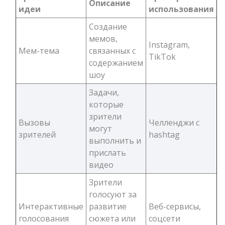
Описание
идеи
использования
Создание
мемов,
Instagram,
Мем-тема
связанных с
TikTok
содержанием
шоу
Задачи,
которые
зрители
Вызовы
Челленджи с
могут
зрителей
hashtag
выполнить и
прислать
видео
Зрители
голосуют за
Интерактивные
развитие
Веб-сервисы,
голосования
сюжета или
соцсети