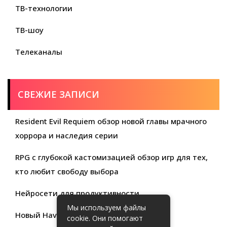
ТВ-технологии
ТВ-шоу
Телеканалы
СВЕЖИЕ ЗАПИСИ
Resident Evil Requiem обзор новой главы мрачного
хоррора и наследия серии
RPG с глубокой кастомизацией обзор игр для тех,
кто любит свободу выбора
Нейросети для продуктивности
Мы используем файлы
Новый Haval Jolion: обзор современного
cookie. Они помогают