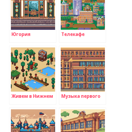
Югория
Телекафе
Живем в Нижнем
Музыка первого