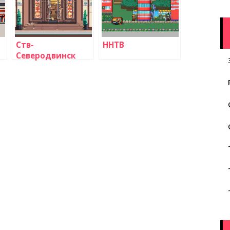
Ств-
ННТВ
Северодвинск