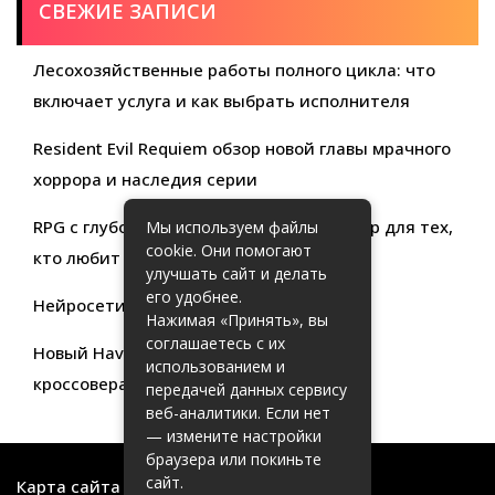
СВЕЖИЕ ЗАПИСИ
Лесохозяйственные работы полного цикла: что
включает услуга и как выбрать исполнителя
Resident Evil Requiem обзор новой главы мрачного
хоррора и наследия серии
RPG с глубокой кастомизацией обзор игр для тех,
Мы используем файлы
cookie. Они помогают
кто любит свободу выбора
улучшать сайт и делать
его удобнее.
Нейросети для продуктивности
Нажимая «Принять», вы
соглашаетесь с их
Новый Haval Jolion: обзор современного
использованием и
кроссовера для активной жизни
передачей данных сервису
веб-аналитики. Если нет
— измените настройки
браузера или покиньте
сайт.
Карта сайта