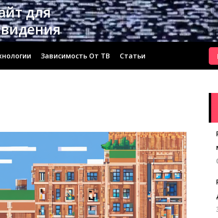
сайт для
евидения
хнологии
Зависимость От ТВ
Статьи