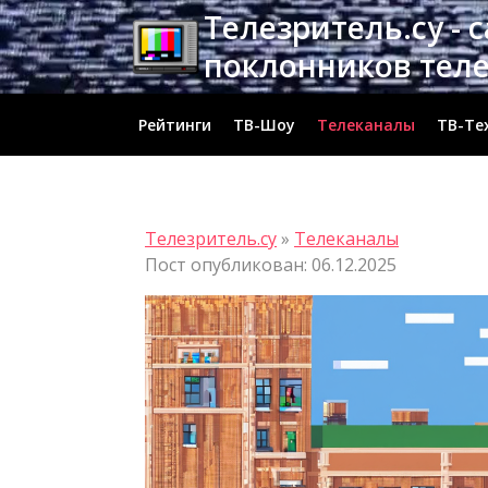
Перейти
Телезритель.су - 
к
поклонников тел
содержимому
Рейтинги
ТВ-Шоу
Телеканалы
ТВ-Те
Телезритель.су
»
Телеканалы
Пост опубликован: 06.12.2025