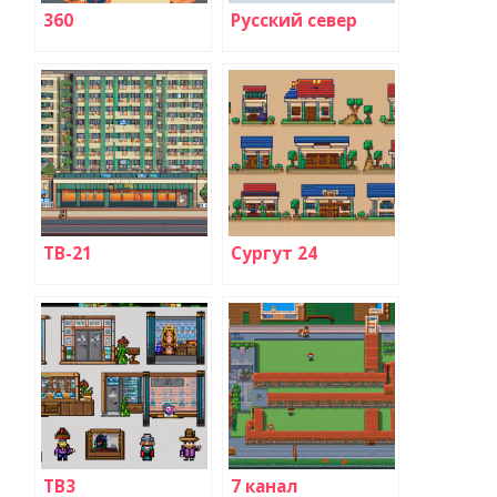
360
Русский север
ТВ-21
Сургут 24
ТВ3
7 канал